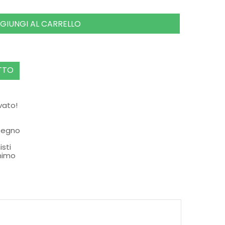
GIUNGI AL CARRELLO
TTO
rvato!
ssegno
isti
nimo