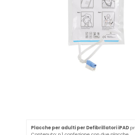
Placche per adulti per Defibrillatori iPAD
pr
Contenuto: n.1 confezione con due placche.