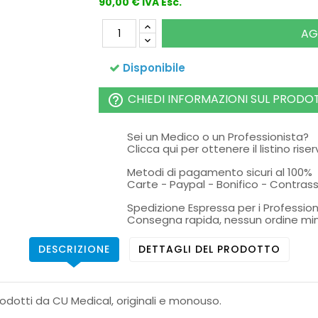
90,00 € IVA Esc.
AG
Disponibile
CHIEDI INFORMAZIONI SUL PRODO
help_outline
Sei un Medico o un Professionista?
Clicca qui per ottenere il listino rise
Metodi di pagamento sicuri al 100%
Carte - Paypal - Bonifico - Contra
Spedizione Espressa per i Profession
Consegna rapida, nessun ordine mi
DESCRIZIONE
DETTAGLI DEL PRODOTTO
odotti da CU Medical, originali e monouso.