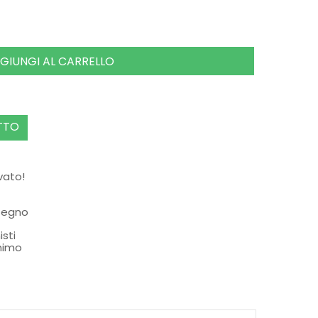
GIUNGI AL CARRELLO
TTO
rvato!
ssegno
isti
nimo