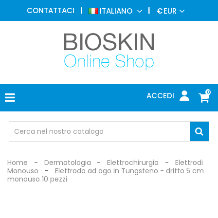
MEDICINA
CONTATTACI
ITALIANO
€
EUR
ESTETICA
MENU
DERMATOLOGIA
FOTOTERAPIA
ELETTROMEDICALI
0
ACCEDI
STUDIO
MEDICO
OCCHIALI
DI
PROTEZIONE
Home
Dermatologia
Elettrochirurgia
Elettrodi
Monouso
Elettrodo ad ago in Tungsteno - dritto 5 cm
monouso 10 pezzi