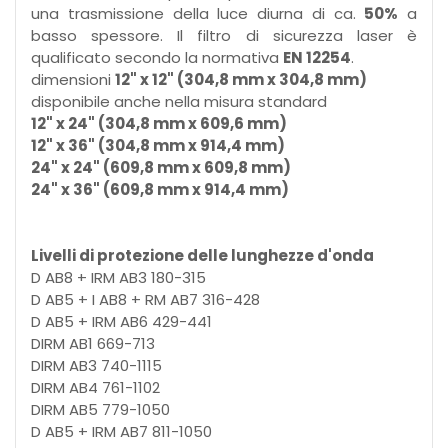
una trasmissione della luce diurna di ca.
50%
a
basso spessore. Il filtro di sicurezza laser è
qualificato secondo la normativa
EN 12254
.
dimensioni
12" x 12" (304,8 mm x 304,8 mm)
disponibile anche nella misura standard
12" x 24" (304,8 mm x 609,6 mm)
12" x 36" (304,8 mm x 914,4 mm)
24" x 24" (609,8 mm x 609,8 mm)
24" x 36" (609,8 mm x 914,4 mm)
Livelli di protezione delle lunghezze d'onda
D AB8 + IRM AB3 180-315
D AB5 + I AB8 + RM AB7 316-428
D AB5 + IRM AB6 429-441
DIRM AB1 669-713
DIRM AB3 740-1115
DIRM AB4 761-1102
DIRM AB5 779-1050
D AB5 + IRM AB7 811-1050