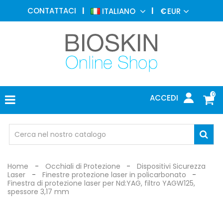
MEDICINA
CONTATTACI
ITALIANO
€
EUR
ESTETICA
MENU
DERMATOLOGIA
FOTOTERAPIA
ELETTROMEDICALI
0
ACCEDI
STUDIO
MEDICO
OCCHIALI
DI
PROTEZIONE
Home
Occhiali di Protezione
Dispositivi Sicurezza
Laser
Finestre protezione laser in policarbonato
Finestra di protezione laser per Nd:YAG, filtro YAGW125,
spessore 3,17 mm