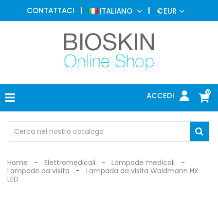
MEDICINA
CONTATTACI
ITALIANO
€
EUR
ESTETICA
MENU
DERMATOLOGIA
FOTOTERAPIA
ELETTROMEDICALI
0
ACCEDI
STUDIO
MEDICO
OCCHIALI
DI
PROTEZIONE
Home
Elettromedicali
Lampade medicali
Lampade da visita
Lampada da visita Waldmann HX
LED