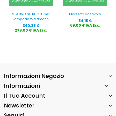
AGGIUNGI AL CARRELLO
AGGIUNGI AL CARRELLO
STATIVO SU RUOTE per
Morsetto da tavolo
lampade Waldmann
Prezzo
84,18 €
Prezzo
69,00 € IVA Esc.
340,38 €
279,00 € IVA Esc.
Informazioni Negozio
Informazioni
Il Tuo Account
Newsletter
Seguici