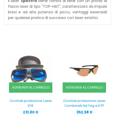
Il laser
Spectra
viene fornito di serie con un profilo di
fascio laser di tipo "TOP-HAT", caratterizzato da impulsi
brevi e ad alta potenza di picco, vantaggi essenziali
per qualsiasi pratica di successo con laser estetici.
AGGIUNGI AL CARRELLO
AGGIUNGI AL CARRELLO
Occhiali protezione Laser
Occhiali protezione Laser
DYE
Combinati Nd:Yag e KTP
Prezzo
Prezzo
231,80 €
352,58 €