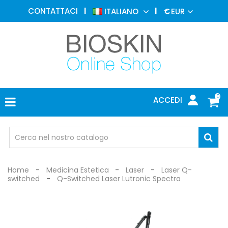
MEDICINA
CONTATTACI
ITALIANO
€
EUR
ESTETICA
MENU
DERMATOLOGIA
FOTOTERAPIA
ELETTROMEDICALI
0
ACCEDI
STUDIO
MEDICO
OCCHIALI
DI
PROTEZIONE
Home
Medicina Estetica
Laser
Laser Q-
switched
Q-Switched Laser Lutronic Spectra