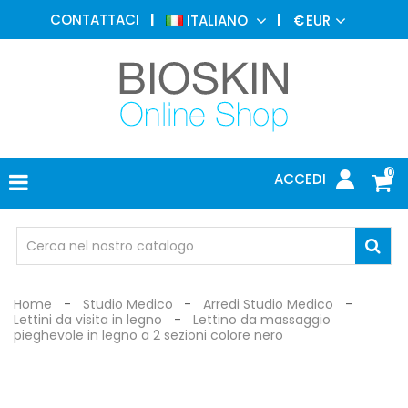
MEDICINA
CONTATTACI
ITALIANO
€
EUR
ESTETICA
MENU
DERMATOLOGIA
FOTOTERAPIA
ELETTROMEDICALI
0
ACCEDI
STUDIO
MEDICO
OCCHIALI
DI
PROTEZIONE
Home
Studio Medico
Arredi Studio Medico
Lettini da visita in legno
Lettino da massaggio
pieghevole in legno a 2 sezioni colore nero