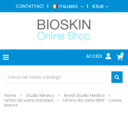
MEDICINA
CONTATTACI
ITALIANO
€
EUR
ESTETICA
MENU
DERMATOLOGIA
FOTOTERAPIA
ELETTROMEDICALI
0
ACCEDI
STUDIO
MEDICO
OCCHIALI
DI
PROTEZIONE
Home
Studio Medico
Arredi Studio Medico
Lettini da visita standard
Lettino da Visita KING - colore
bianco