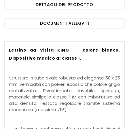
DETTAGLI DEL PRODOTTO
DOCUMENTI ALLEGATI
Lettino da Visita KING - colore b
ianco
.
Dispositivo medico di classe I.
Struttura in tubo ovale robusta ed elegante 50 x 25
mm, verniciata con polveri epossidiche colore grigio
metallizzato. Rivestimento lavabile, ignifugo,
materiale similpelle classe 1 IM con imbottitura ad
alta densità. Testata regolabile tramite sistema
meccanico (massimo 75°).
Spessore materasso: 4.5 cm con bordi bianchi