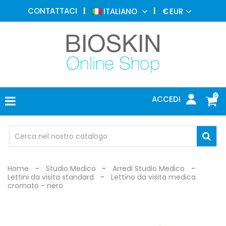
MEDICINA
CONTATTACI
ITALIANO
€
EUR
ESTETICA
MENU
DERMATOLOGIA
FOTOTERAPIA
ELETTROMEDICALI
0
ACCEDI
STUDIO
MEDICO
OCCHIALI
DI
PROTEZIONE
Home
Studio Medico
Arredi Studio Medico
Lettini da visita standard
Lettino da visita medica
cromato - nero