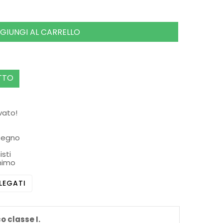
GIUNGI AL CARRELLO
TTO
rvato!
ssegno
isti
nimo
LEGATI
o classe I.