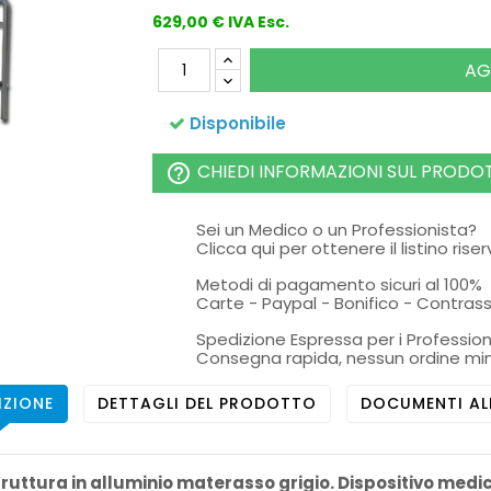
629,00 € IVA Esc.
AG
Disponibile
CHIEDI INFORMAZIONI SUL PRODO
help_outline
Sei un Medico o un Professionista?
Clicca qui per ottenere il listino rise
Metodi di pagamento sicuri al 100%
Carte - Paypal - Bonifico - Contra
Spedizione Espressa per i Profession
Consegna rapida, nessun ordine mi
IZIONE
DETTAGLI DEL PRODOTTO
DOCUMENTI AL
truttura in alluminio materasso grigio. Dispositivo medic