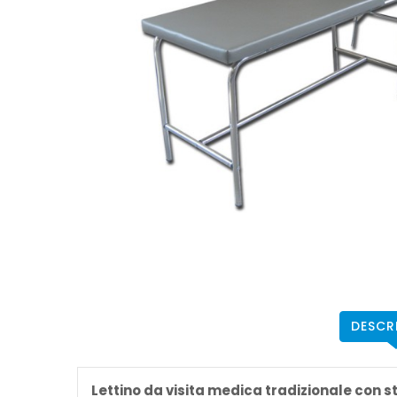
DESCR
Lettino da visita medica tradizionale con s