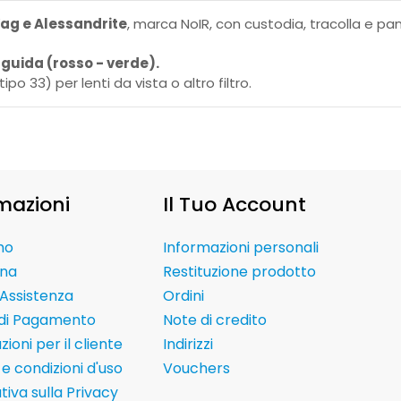
Yag e Alessandrite
, marca NoIR, con custodia, tracolla e pann
o guida (rosso - verde).
po 33) per lenti da vista o altro filtro.
mazioni
Il Tuo Account
mo
Informazioni personali
na
Restituzione prodotto
Assistenza
Ordini
 di Pagamento
Note di credito
ioni per il cliente
Indirizzi
e condizioni d'uso
Vouchers
tiva sulla Privacy