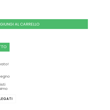
GIUNGI AL CARRELLO
TTO
rvato!
ssegno
isti
nimo
LEGATI