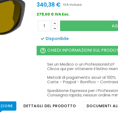
340,38 €
IVA inclusa
279,00 € IVA Esc.
AG
Disponibile
CHIEDI INFORMAZIONI SUL PRODO
help_outline
Sei un Medico o un Professionista?
Clicca qui per ottenere il listino rise
Metodi di pagamento sicuri al 100%
Carte - Paypal - Bonifico - Contra
Spedizione Espressa per i Profession
Consegna rapida, nessun ordine mi
IZIONE
DETTAGLI DEL PRODOTTO
DOCUMENTI AL