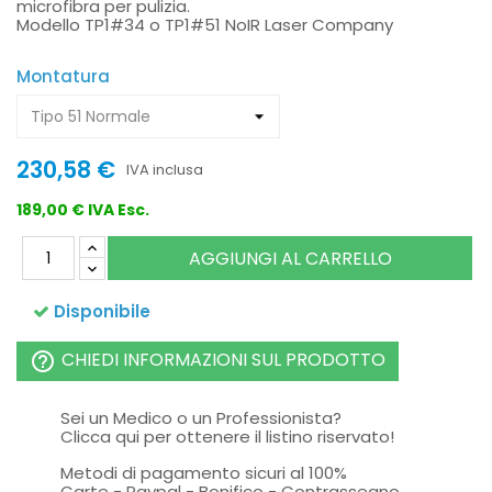
microfibra per pulizia.
Modello TP1#34 o TP1#51 NoIR Laser Company
Montatura
230,58 €
IVA inclusa
189,00 € IVA Esc.
AGGIUNGI AL CARRELLO
Disponibile
CHIEDI INFORMAZIONI SUL PRODOTTO
help_outline
Sei un Medico o un Professionista?
Clicca qui per ottenere il listino riservato!
Metodi di pagamento sicuri al 100%
Carte - Paypal - Bonifico - Contrassegno