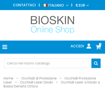
MEDICINA
CONTATTACI
ITALIANO
€
EUR
ESTETICA
MENU
DERMATOLOGIA
FOTOTERAPIA
ELETTROMEDICALI
0
ACCEDI
STUDIO
MEDICO
OCCHIALI
DI
PROTEZIONE
Home
Occhiali di Protezione
Occhiali Protezione
Laser
Occhiali Laser Diodo
Occhiali Laser a Diodo a
Bassa Densità Ottica