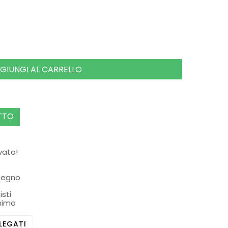
GIUNGI AL CARRELLO
TTO
rvato!
ssegno
isti
nimo
LEGATI