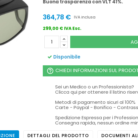
Buona trasparenza con VLT 41%.
364,78 €
IVA inclusa
299,00 € IVA Esc.
AG
Disponibile
CHIEDI INFORMAZIONI SUL PRODO
help_outline
Sei un Medico o un Professionista?
Clicca qui per ottenere il listino rise
Metodi di pagamento sicuri al 100%
Carte - Paypal - Bonifico - Contra
Spedizione Espressa per i Profession
Consegna rapida, nessun ordine mi
IZIONE
DETTAGLI DEL PRODOTTO
DOCUMENTI AL