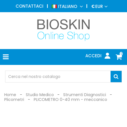
MEDICINA
CONTATTACI
ITALIANO
€
EUR
ESTETICA
MENU
DERMATOLOGIA
FOTOTERAPIA
ELETTROMEDICALI
0
ACCEDI
STUDIO
MEDICO
OCCHIALI
DI
PROTEZIONE
Home
Studio Medico
Strumenti Diagnostici
Plicometri
PLICOMETRO 0-40 mm - meccanico