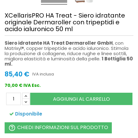
XCellarisPRO HA Treat - Siero idratante
originale Dermaroller con tripeptidi e
acido ialuronico 50 ml
Siero idratante HA Treat Dermaroller GmbH
, con
Matrixyl®, copper tripeptide e acido ialuronico. Stimola
la produzione di collagene, riduce rughe e linee sottili,
migliora elasticità e luminosità della pelle.
1 Bottiglia 50
ml.
85,40 €
IVA inclusa
70,00 € IVA Esc.
AGGIUNGI AL CARRELLO
Disponibile
CHIEDI INFORMAZIONI SUL PRODOTTO
help_outline