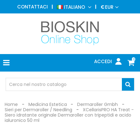
MEDICINA
CONTATTACI
ITALIANO
€
EUR
ESTETICA
MENU
DERMATOLOGIA
FOTOTERAPIA
ELETTROMEDICALI
0
ACCEDI
STUDIO
MEDICO
OCCHIALI
DI
PROTEZIONE
Home
Medicina Estetica
Dermaroller Gmbh
Sieri per Dermaroller / Needling
XCellarisPRO HA Treat -
Siero idratante originale Dermaroller con tripeptidi e acido
ialuronico 50 ml