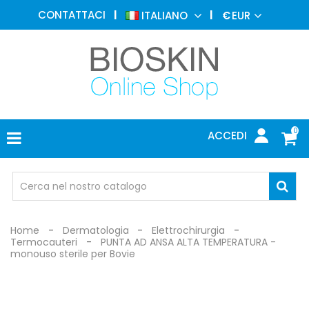
MEDICINA
CONTATTACI
ITALIANO
€
EUR
ESTETICA
MENU
DERMATOLOGIA
FOTOTERAPIA
ELETTROMEDICALI
0
ACCEDI
STUDIO
MEDICO
OCCHIALI
DI
PROTEZIONE
Home
Dermatologia
Elettrochirurgia
Termocauteri
PUNTA AD ANSA ALTA TEMPERATURA -
monouso sterile per Bovie