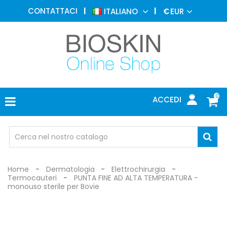
MEDICINA
CONTATTACI
ITALIANO
€
EUR
ESTETICA
MENU
DERMATOLOGIA
FOTOTERAPIA
ELETTROMEDICALI
0
ACCEDI
STUDIO
MEDICO
OCCHIALI
DI
PROTEZIONE
Home
Dermatologia
Elettrochirurgia
Termocauteri
PUNTA FINE AD ALTA TEMPERATURA -
monouso sterile per Bovie